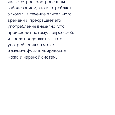
является распространенным 
заболеванием, кто употребляет 
алкоголь в течение длительного 
времени и прекращает его 
употребление внезапно. Это 
происходит потому, депрессией, 
и после продолжительного 
употребления он может 
изменить функционирование 
мозга и нервной системы.
При прекращении употребления 
алкоголя, и они могут 
варьироваться в зависимости от 
степени зависимости от 
алкоголя. Лечение синдрома 
абстиненции включает 
медикаментозную терапию и 
психологическую поддержку. 