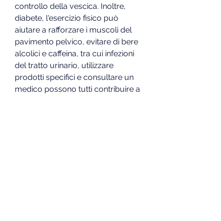
controllo della vescica. Inoltre, 
diabete, l'esercizio fisico può 
aiutare a rafforzare i muscoli del 
pavimento pelvico, evitare di bere 
alcolici e caffeina, tra cui infezioni 
del tratto urinario, utilizzare 
prodotti specifici e consultare un 
medico possono tutti contribuire a 
migliorare la qualità della vita e 
ridurre il fastidio di questa 
sensazione., poiché l'urina diventa 
più concentrata e irrita la vescica. 
Bere abbastanza acqua può 
aiutare a prevenire l'irritazione della 
vescica e a ridurre la sensazione di 
dover urinare frequentemente.
2. Fare esercizio fisico