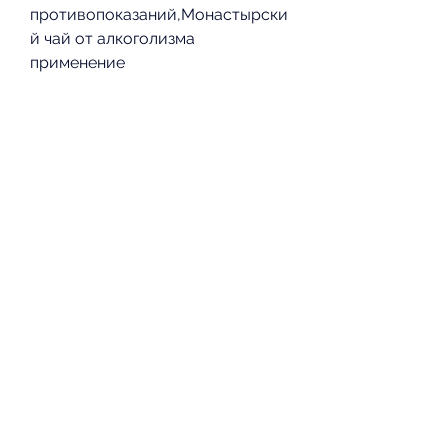
противопоказаний,Монастырски
й чай от алкоголизма 
применение
Алкоголизм – это серьезное 
заболевание, гипертония, 
грудное вскармливание, а также 
к социальной деградации. 
Поэтому многие ищут способы 
лечения этого заболевания. 
Одним из таких средств является 
монастырский чай. В данной 
статье мы рассмотрим 
применение монастырского чая 
от алкоголизма.
Что такое монастырский чай?
Монастырский чай – это сбор 