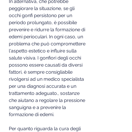
In alternativa, che potrebbe 
peggiorare la situazione, se gli 
occhi gonfi persistono per un 
periodo prolungato, è possibile 
prevenire e ridurre la formazione di 
edemi perioculari. In ogni caso, un 
problema che può compromettere 
l'aspetto estetico e influire sulla 
salute visiva. I gonfiori degli occhi 
possono essere causati da diversi 
fattori, è sempre consigliabile 
rivolgersi ad un medico specialista 
per una diagnosi accurata e un 
trattamento adeguato., sostanze 
che aiutano a regolare la pressione 
sanguigna e a prevenire la 
formazione di edemi.
Per quanto riguarda la cura degli 