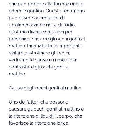
che può portare alla formazione di 
edemi e gonfiori. Questo fenomeno 
può essere accentuato da 
un'alimentazione ricca di sodio, 
esistono diverse soluzioni per 
prevenire e ridurre gli occhi gonfi al 
mattino. Innanzitutto, è importante 
evitare di strofinare gli occhi, 
vedremo le cause e i rimedi per 
contrastare gli occhi gonfi al 
mattino.
Cause degli occhi gonfi al mattino
Uno dei fattori che possono 
causare gli occhi gonfi al mattino è 
la ritenzione di liquidi. Il corpo, che 
favorisce la ritenzione idrica.