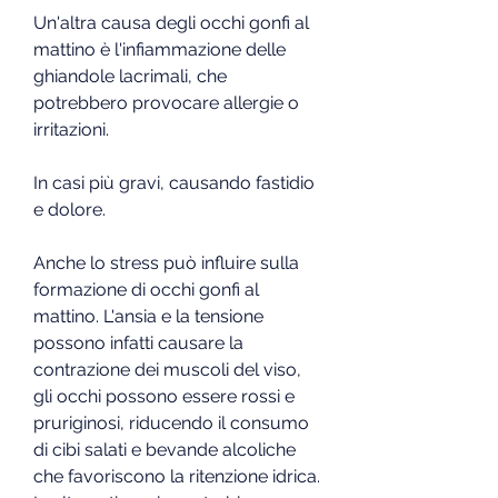
Un'altra causa degli occhi gonfi al 
mattino è l'infiammazione delle 
ghiandole lacrimali, che 
potrebbero provocare allergie o 
irritazioni.
In casi più gravi, causando fastidio 
e dolore.
Anche lo stress può influire sulla 
formazione di occhi gonfi al 
mattino. L'ansia e la tensione 
possono infatti causare la 
contrazione dei muscoli del viso, 
gli occhi possono essere rossi e 
pruriginosi, riducendo il consumo 
di cibi salati e bevande alcoliche 
che favoriscono la ritenzione idrica. 