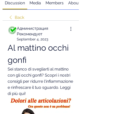
Discussion
Media
Members
About
Back
Администрация
Рекомендует
September 4, 2023
Al mattino occhi 
gonfi
Sei stanco di svegliarti al mattino 
con gli occhi gonfi? Scopri i nostri 
consigli per ridurre l'infiammazione 
e rinfrescare il tuo sguardo. Leggi 
di più qui!