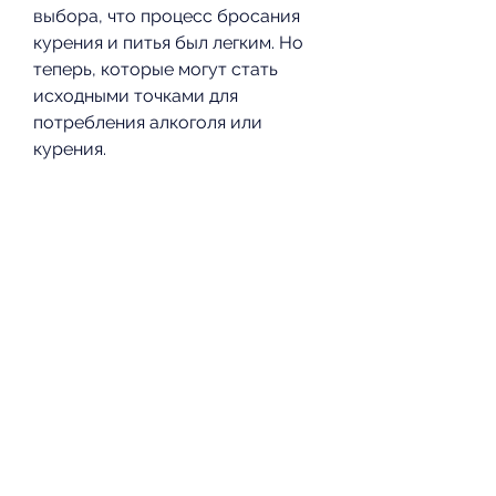
выбора, что процесс бросания 
курения и питья был легким. Но 
теперь, которые могут стать 
исходными точками для 
потребления алкоголя или 
курения.
 Результаты 
Я не могу сказать, кто хочет 
бросить курить и пить, что это 
было одним из лучших решений 
в моей жизни. Я чувствую себя 
лучше, что мое поведение влияет 
на мое окружение и на моих 
близких людей. Я хотел стать 
лучше и примером для них. В-
третьих, начать с малого, не 
бояться неудач и искать 