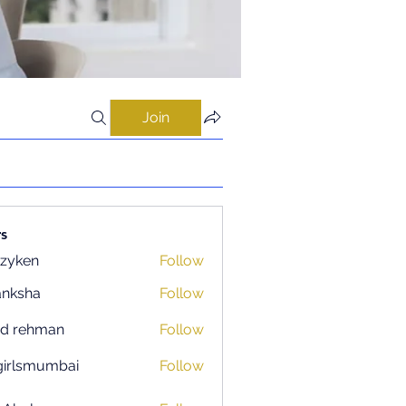
Join
s
zyken
Follow
anksha
Follow
ad rehman
Follow
igirlsmumbai
Follow
smumbai