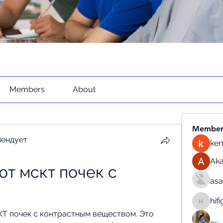
Members
About
Member
мендует
ken
Ak
т мскт почек с 
as
hif
hifigirl
КТ почек с контрастным веществом. Это 