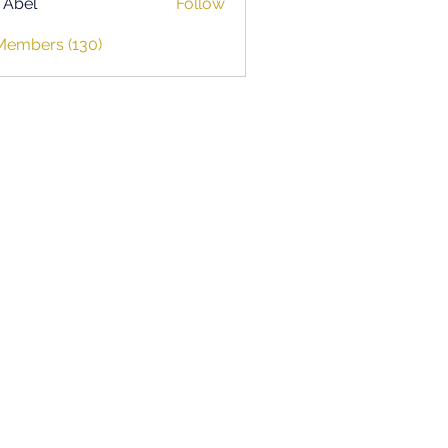
z Abel
Follow
 Members (130)