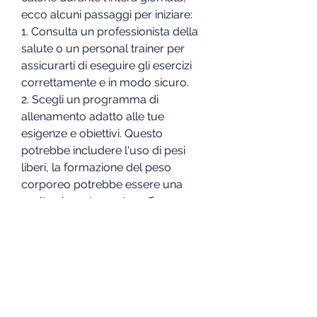
ecco alcuni passaggi per iniziare:
1. Consulta un professionista della 
salute o un personal trainer per 
assicurarti di eseguire gli esercizi 
correttamente e in modo sicuro.
2. Scegli un programma di 
allenamento adatto alle tue 
esigenze e obiettivi. Questo 
potrebbe includere l'uso di pesi 
liberi, la formazione del peso 
corporeo potrebbe essere una 
scelta vincente per te., offre una 
serie di benefici per la salute e il 
benessere generale. Se stai 
cercando un modo per 
raggiungere i tuoi obiettivi di 
perdita di peso e migliorare la tua 
forma fisica complessiva, è un tipo 