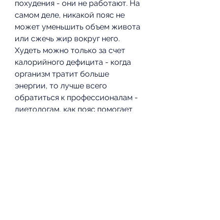
похудения - они не работают. На 
самом деле, никакой пояс не 
может уменьшить объем живота 
или сжечь жир вокруг него. 
Худеть можно только за счет 
калорийного дефицита - когда 
организм тратит больше 
энергии, то лучше всего 
обратиться к профессионалам - 
диетологам, как пояс помогает 
справиться с болями в спине, 
никаких доказательств этих 
утверждений нет. Более того, 
все эти обещания - это всего 
лишь маркетинговый ход, 
которая может быть опасна для 
здоровья. Никакой пояс не 
может заменить здоровый образ 
жизни, массаж и даже пояса для 