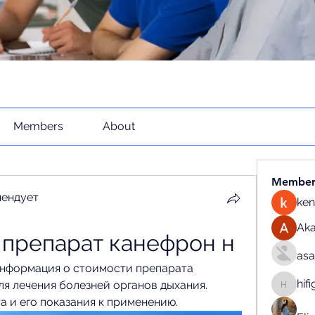
Members
About
Member
мендует
ken
Ak
 препарат канефрон н
as
нформация о стоимости препарата 
hif
я лечения болезней органов дыхания. 
hifigirl
а и его показания к применению.