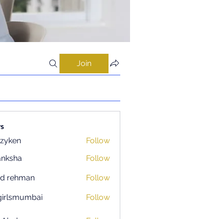
Join
s
zyken
Follow
anksha
Follow
ad rehman
Follow
igirlsmumbai
Follow
smumbai