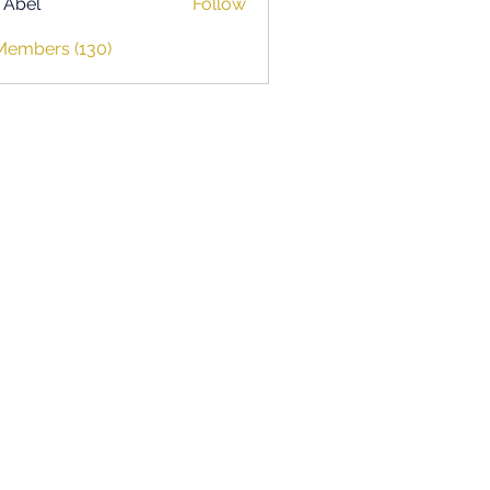
z Abel
Follow
 Members (130)