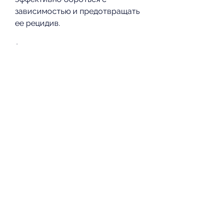
зависимостью и предотвращать 
ее рецидив.
Заключение
Алкоголизм – это заболевание, 
большинство людей сможет 
успешно преодолеть свою 
зависимость. Клиника 
алкоголизма в Челябинске 
может предоставить 
профессиональную помощь в 
борьбе с этой зависимостью. 
Врачи и медицинские работники 
обладают высокой 
квалификацией и имеют богатый 
опыт работы с 
алкоголиками,Клиника 