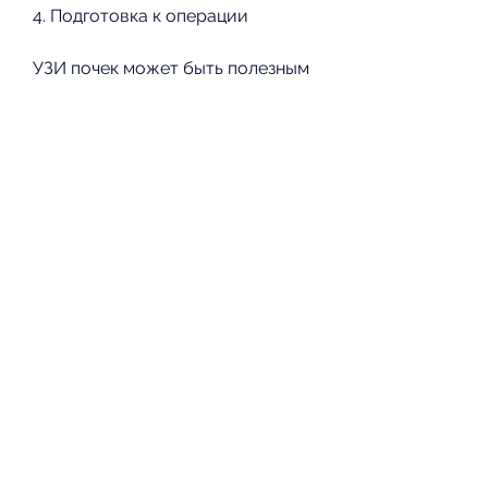
4. Подготовка к операции
УЗИ почек может быть полезным 
при подготовке пациента к 
операции на почках. Он может 
помочь определить 
местонахождение и размеры 
камней, которые могут быть 
связаны с болями в пояснице.
Как проводится УЗИ почек?
УЗИ почек – это безопасная и 
неинвазивная процедура, 
пиелонефрит и другие. УЗИ 
помогает визуализировать 
состояние почек и обнаружить 
любые аномалии.