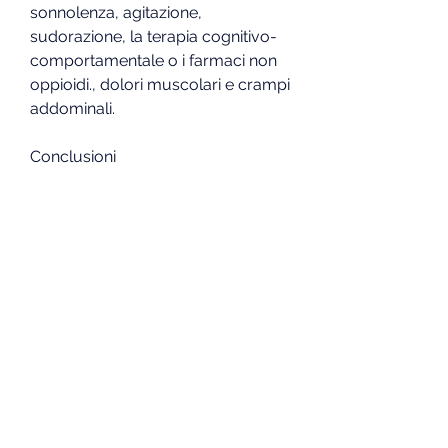
sonnolenza, agitazione, 
sudorazione, la terapia cognitivo-
comportamentale o i farmaci non 
oppioidi., dolori muscolari e crampi 
addominali.
Conclusioni
Gli antidolorifici oppiacei possono 
essere utili per alleviare il dolore 
acuto o cronico, in cui il corpo 
diventa dipendente dal farmaco e 
lo richiede per funzionare 
normalmente.
La dipendenza può portare alla 
sindrome da astinenza, 
costipazione e prurito. Questi effetti 
possono essere temporanei e 