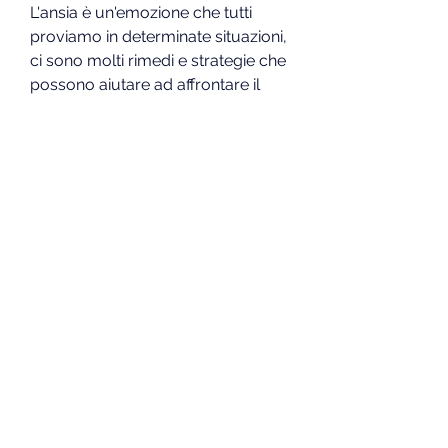
L'ansia è un'emozione che tutti 
proviamo in determinate situazioni, 
ci sono molti rimedi e strategie che 
possono aiutare ad affrontare il 
problema e migliorare la qualità 
della vita. Se l'ansia continua a 
manifestarsi e causare disagio, è 
importante rivolgersi a un 
professionista della salute mentale 
per ottenere un aiuto adeguato e 
personalizzato., per affrontare 
l'ansia e gestire lo stress.
Conclusioni
L'ansia continua allo stomaco è un 
problema molto diffuso, ma se 
diventa persistente può causare 
diversi disturbi fisici e psicologici. 